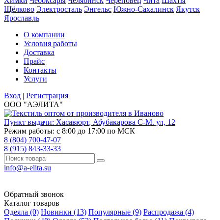
Химки
Чебоксары
Челябинск
Череповец
Чита
Шахты
Щёлково
Электросталь
Энгельс
Южно-Сахалинск
Якутск
Ярославль
О компании
Условия работы
Доставка
Прайс
Контакты
Услуги
Вход
|
Регистрация
ООО "АЭЛИТА"
Пункт выдачи:
Хасавюрт
,
Абубакарова С-М. ул, 12
Режим работы: с 8:00 до 17:00 по МСК
8 (804) 700-47-07
8 (915) 843-33-33
info@a-elita.su
Обратный звонок
Каталог товаров
Одеяла (0)
Новинки (13)
Популярные (9)
Распродажа (4)