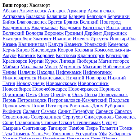
Ваш город:
Хасавюрт
Абакан
Альметьевск
Ангарск
Армавир
Архангельск
Астрахань
Балаково
Балашиха
Барнаул
Белгород
Березники
Бийск
Благовещенск
Братск
Брянск
Великий Новгород
Владивосток
Владикавказ
Владимир
Волгоград
Волгодонск
Волжский
Вологда
Воронеж
Грозный
Дербент
Дзержинск
Екатеринбург
Златоуст
Иваново
Ижевск
Иркутск
Йошкар-Ола
Казань
Калининград
Калуга
Каменск-Уральский
Кемерово
Керчь
Киров
Кисловодск
Ковров
Коломна
Комсомольск-на-
Амуре
Копейск
Королёв
Кострома
Красногорск
Краснодар
Красноярск
Курган
Курск
Липецк
Люберцы
Магнитогорск
Майкоп
Махачкала
Миасс
Мурманск
Мытищи
Набережные
Челны
Нальчик
Находка
Нефтекамск
Нефтеюганск
Нижневартовск
Нижнекамск
Нижний Новгород
Нижний
Тагил
Новокузнецк
Новомосковск
Новороссийск
Новосибирск
Новочебоксарск
Новочеркасск
Норильск
Одинцово
Омск
Орел
Оренбург
Орск
Пенза
Первоуральск
Пермь
Петрозаводск
Петропавловск-Камчатский
Подольск
Прокопьевск
Псков
Пятигорск
Ростов-на-Дону
Рубцовск
Рыбинск
Салават
Самара
Санкт-Петербург
Саранск
Саратов
Севастополь
Северодвинск
Серпухов
Симферополь
Смоленск
Сочи
Ставрополь
Старый Оскол
Стерлитамак
Сургут
Сызрань
Сыктывкар
Таганрог
Тамбов
Тверь
Тольятти
Томск
Тула
Тюмень
Улан-Удэ
Ульяновск
Уссурийск
Уфа
Хабаровск